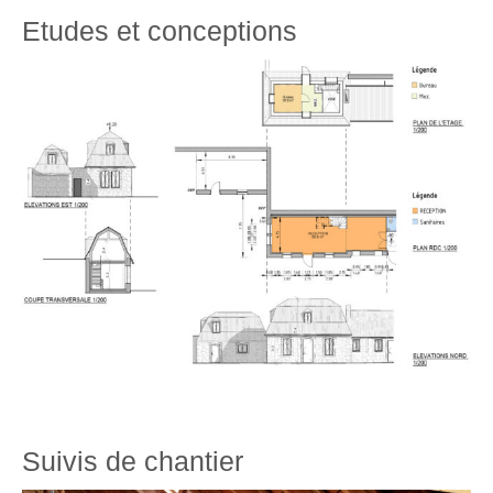
Etudes et conceptions
Animations
PROJETS
PARCOURS
CONTACT
BLOG
Articles
Suivis de chantier