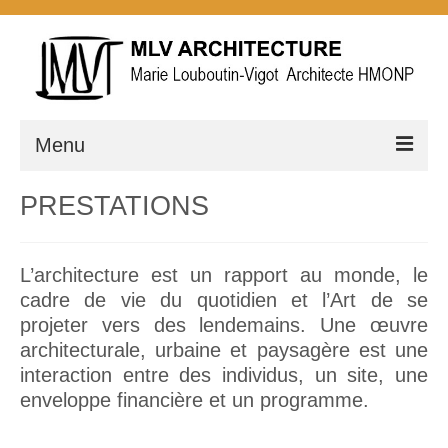
Menu
ACCUEIL
PRESTATIONS
PRESTATIONS
L’architecture est un rapport au monde, le
Études / conceptions
cadre de vie du quotidien et l’Art de se
Suivis de chantiers
projeter vers des lendemains. Une œuvre
architecturale, urbaine et paysagère est une
La maison au bout du monde
interaction entre des individus, un site, une
enveloppe financière et un programme.
La longère d’une petite Écosse
La demeure en granite rose