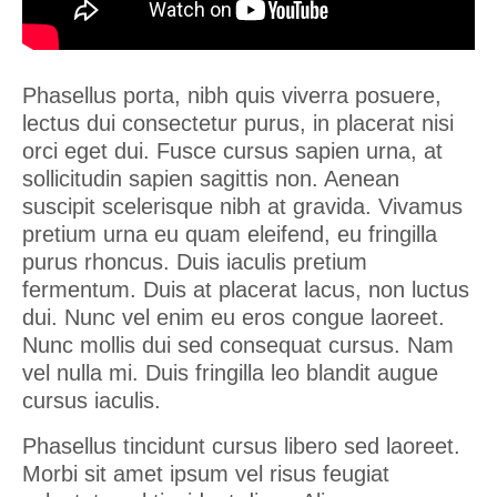
Animations
PROJETS
Phasellus porta, nibh quis viverra posuere,
lectus dui consectetur purus, in placerat nisi
PARCOURS
orci eget dui. Fusce cursus sapien urna, at
sollicitudin sapien sagittis non. Aenean
CONTACT
suscipit scelerisque nibh at gravida. Vivamus
BLOG
pretium urna eu quam eleifend, eu fringilla
purus rhoncus. Duis iaculis pretium
Articles
fermentum. Duis at placerat lacus, non luctus
dui. Nunc vel enim eu eros congue laoreet.
Nunc mollis dui sed consequat cursus. Nam
vel nulla mi. Duis fringilla leo blandit augue
cursus iaculis.
Phasellus tincidunt cursus libero sed laoreet.
Morbi sit amet ipsum vel risus feugiat